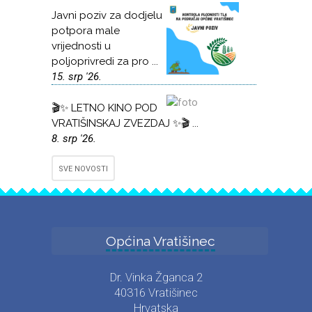
Javni poziv za dodjelu
potpora male
vrijednosti u
poljoprivredi za pro ...
15. srp '26.
🎬✨ LETNO KINO POD
VRATIŠINSKAJ ZVEZDAJ ✨🎬 ...
8. srp '26.
SVE NOVOSTI
Općina Vratišinec
Dr. Vinka Žganca 2
40316 Vratišinec
Hrvatska