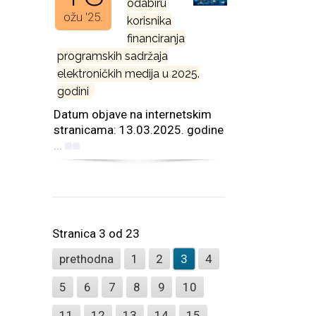
odabiru
ožu '25.
korisnika
financiranja
programskih sadržaja
elektroničkih medija u 2025.
godini
Datum objave na internetskim
stranicama: 13.03.2025. godine
...
Stranica 3 od 23
prethodna
1
2
3
4
5
6
7
8
9
10
11
12
13
14
15