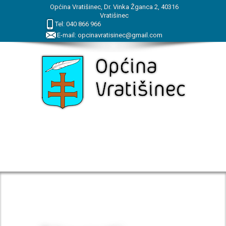
Općina Vratišinec, Dr. Vinka Žganca 2, 40316
Vratišinec
Tel:
040
866
966
E-mail:
opcinavratisinec@gmail.com