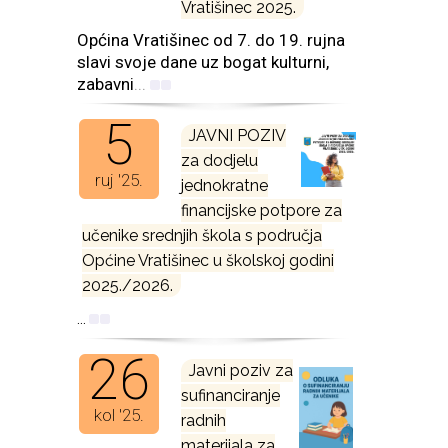
Vratišinec 2025.
Općina Vratišinec od 7. do 19. rujna
slavi svoje dane uz bogat kulturni,
zabavni
...
5
JAVNI POZIV
za dodjelu
ruj '25.
jednokratne
financijske potpore za
učenike srednjih škola s područja
Općine Vratišinec u školskoj godini
2025./2026.
...
26
Javni poziv za
sufinanciranje
kol '25.
radnih
materijala za