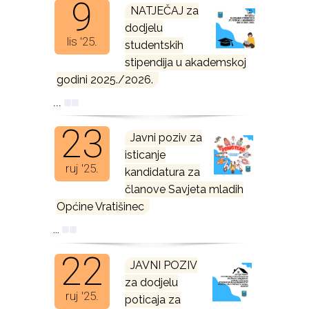
9
NATJEČAJ za
dodjelu
lis '25.
studentskih
stipendija u akademskoj
godini 2025./2026.
...
23
Javni poziv za
isticanje
ruj '25.
kandidatura za
članove Savjeta mladih
Općine Vratišinec
...
22
JAVNI POZIV
za dodjelu
ruj '25.
poticaja za