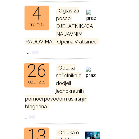
4
Oglas za
posao:
tra '25.
DJELATNIK/CA
NA JAVNIM
RADOVIMA - Općina Vratišinec
...
26
Odluka
načelnika o
ožu '25.
dodjeli
jednokratnih
pomoći povodom uskršnjih
blagdana
...
13
Odluka o