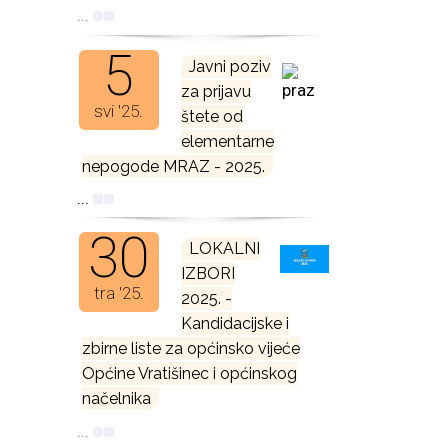
...
5
Javni poziv
za prijavu
svi '25.
štete od
elementarne
nepogode MRAZ - 2025.
...
30
LOKALNI
IZBORI
tra '25.
2025. -
Kandidacijske i
zbirne liste za općinsko vijeće
Općine Vratišinec i općinskog
načelnika
...