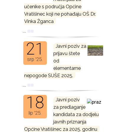
učenike s područja Općine
Vratišinec koji ne pohađaju OŠ Dr.
Vinka Žganca
...
21
Javni poziv za
prijavu štete
srp '25.
od
elementarne
nepogode SUŠE 2025.
...
18
Javni poziv
za predlaganje
lip '25.
kandidata za dodjelu
javnih priznanja
Općine Vratišinec za 2025. godinu