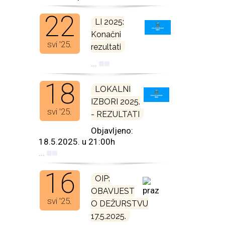
22
LI 2025:
Konačni
svi '25.
rezultati
...
18
LOKALNI
IZBORI 2025.
svi '25.
- REZULTATI
Objavljeno:
18.5.2025. u 21:00h
...
16
OIP:
OBAVIJEST
svi '25.
O DEŽURSTVU
17.5.2025.