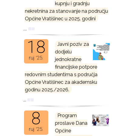
kupnju i gradnju
nekretnina za stanovanje na području
Općine Vratišinec u 2025. godini
...
18
Javni poziv za
dodjelu
ruj '25.
jednokratne
financijske potpore
redovnim studentima s područja
Općine Vratišinec za akademsku
godinu 2025./2026.
...
8
Program
proslave Dana
ruj '25.
Općine