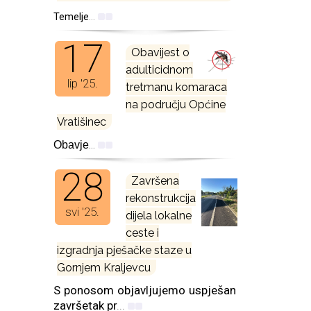
Temelje
...
17
Obavijest o
adulticidnom
lip '25.
tretmanu komaraca
na području Općine
Vratišinec
...
Obavje
28
Završena
rekonstrukcija
svi '25.
dijela lokalne
ceste i
izgradnja pješačke staze u
Gornjem Kraljevcu
S ponosom objavljujemo uspješan
završetak pr
...