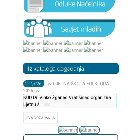
Iz kataloga događanja
🎶 LJETNA ŠKOLA FOLKLORA
12 lip '26.
2026. 🎶
KUD Dr. Vinko Žganec Vratišinec organizira
Ljetnu š
...
SVA DOGAĐANJA