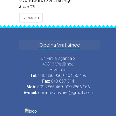
VRATIŠINSKAJ ZVEZDAJ ✨🎬 ...
8. srp '26.
SVE NOVOSTI
Općina Vratišinec
Dr. Vinka Žganca 2
40316 Vratišinec
Hrvatska
Tel:
040 866 966, 040 866 469
Fax:
040 867 314
Mob:
099 2866 469, 099 2866 966
E-mail:
opcinavratisinec@gmail.com