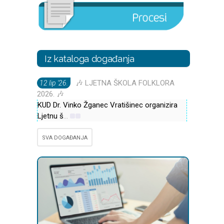
Iz kataloga događanja
🎶 LJETNA ŠKOLA FOLKLORA
12 lip '26.
2026. 🎶
KUD Dr. Vinko Žganec Vratišinec organizira
Ljetnu š
...
SVA DOGAĐANJA