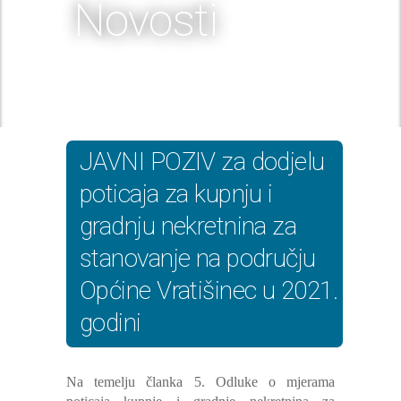
Novosti
JAVNI POZIV za dodjelu
poticaja za kupnju i
gradnju nekretnina za
stanovanje na području
Općine Vratišinec u 2021.
godini
Na temelju članka 5. Odluke o mjerama