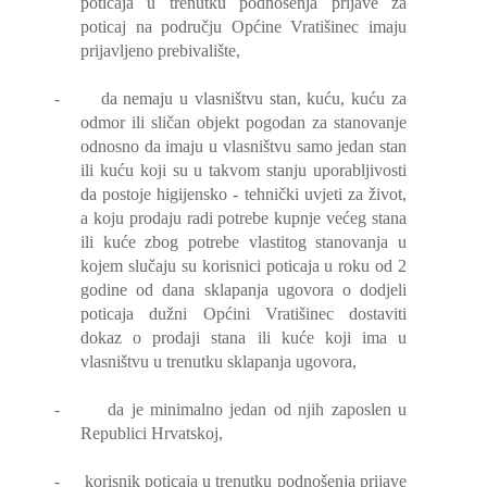
poticaja u trenutku podnošenja prijave za
poticaj na području Općine Vratišinec imaju
prijavljeno prebivalište,
-
da nemaju u vlasništvu stan, kuću, kuću za
odmor ili sličan objekt pogodan za stanovanje
odnosno da imaju u vlasništvu samo jedan stan
ili kuću koji su u takvom stanju uporabljivosti
da postoje higijensko - tehnički uvjeti za život,
a koju prodaju radi potrebe kupnje većeg stana
ili kuće zbog potrebe vlastitog stanovanja u
kojem slučaju su korisnici poticaja u roku od 2
godine od dana sklapanja ugovora o dodjeli
poticaja dužni Općini Vratišinec dostaviti
dokaz o prodaji stana ili kuće koji ima u
vlasništvu u trenutku sklapanja ugovora,
-
da je minimalno jedan od njih zaposlen u
Republici Hrvatskoj,
-
korisnik poticaja u trenutku podnošenja prijave