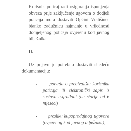
Korisnik poticaj radi osiguranja ispunjenja
obveza prije zaključenje ugovora o dodjeli
poticaja mora dostaviti Općini Vratišinec
bjanko zadužnicu najmanje u vrijednosti
dodijeljenog poticaja ovjerenu kod javnog
bilježnika.
II.
Uz prijavu je potrebno dostaviti sljedeću
dokumentaciju:
-
potvrda o prebivalištu korisnika
poticaja ili elektronički zapis iz
sustava e-građani (ne starije od 6
mjeseci)
-
presliku kupoprodajnog ugovora
(ovjerenog kod javnog bilježnika),