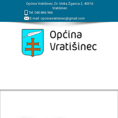
Općina Vratišinec, Dr. Vinka Žganca 2, 40316
Vratišinec
Tel:
040
866
966
E-mail:
opcinavratisinec@gmail.com