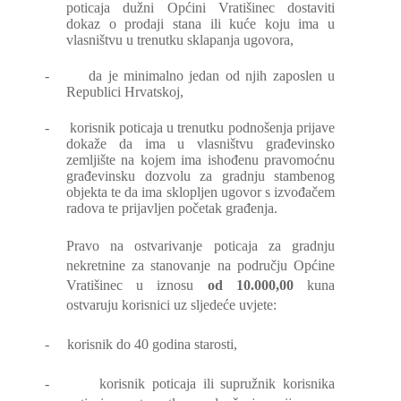
poticaja dužni Općini Vratišinec dostaviti
dokaz o prodaji stana ili kuće koju ima u
vlasništvu u trenutku sklapanja ugovora,
-
da je minimalno jedan od njih zaposlen u
Republici Hrvatskoj,
-
korisnik poticaja u trenutku podnošenja prijave
dokaže da ima u vlasništvu građevinsko
zemljište na kojem ima ishođenu pravomoćnu
građevinsku dozvolu za gradnju stambenog
objekta te da ima sklopljen ugovor s izvođačem
radova te prijavljen početak građenja.
Pravo na ostvarivanje poticaja za gradnju
nekretnine za stanovanje na području Općine
Vratišinec u iznosu
od 10.000,00
kuna
ostvaruju korisnici uz sljedeće uvjete:
-
korisnik do 40 godina starosti,
-
korisnik poticaja ili supružnik korisnika