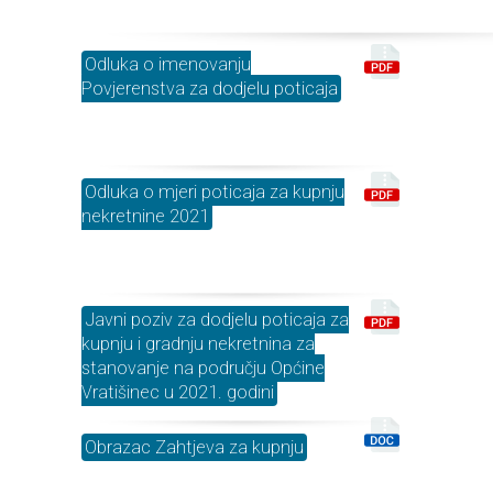
Odluka o imenovanju
Povjerenstva za dodjelu poticaja
Odluka o mjeri poticaja za kupnju
nekretnine 2021
Javni poziv za dodjelu poticaja za
kupnju i gradnju nekretnina za
stanovanje na području Općine
Vratišinec u 2021. godini
Obrazac Zahtjeva za kupnju