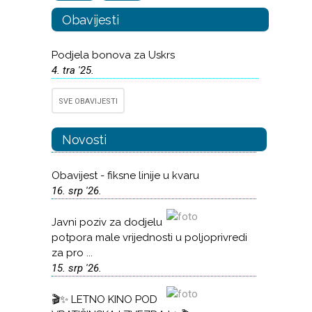
Obavijesti
Podjela bonova za Uskrs
4. tra '25.
SVE OBAVIJESTI
Novosti
Obavijest - fiksne linije u kvaru
16. srp '26.
Javni poziv za dodjelu
potpora male vrijednosti u poljoprivredi
za pro ...
15. srp '26.
🎬✨ LETNO KINO POD