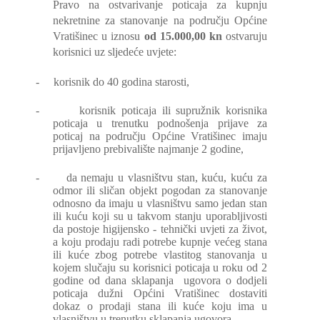
Pravo na ostvarivanje poticaja za kupnju
nekretnine za stanovanje na području Općine
Vratišinec u iznosu
od 15.000,00 kn
ostvaruju
korisnici uz sljedeće uvjete:
-
korisnik do 40 godina starosti,
-
korisnik poticaja ili supružnik korisnika
poticaja u trenutku podnošenja prijave za
poticaj na području Općine Vratišinec imaju
prijavljeno prebivalište najmanje 2 godine,
-
da nemaju u vlasništvu stan, kuću, kuću za
odmor ili sličan objekt pogodan za stanovanje
odnosno da imaju u vlasništvu samo jedan stan
ili kuću koji su u takvom stanju uporabljivosti
da postoje higijensko - tehnički uvjeti za život,
a koju prodaju radi potrebe kupnje većeg stana
ili kuće zbog potrebe vlastitog stanovanja u
kojem slučaju su korisnici poticaja u roku od 2
godine od dana sklapanja
ugovora o dodjeli
poticaja dužni Općini Vratišinec dostaviti
dokaz o prodaji stana ili kuće koju ima u
vlasništvu u trenutku sklapanja ugovora,