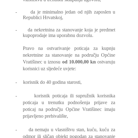
-
da je minimalno jedan od njih zaposlen u
Republici Hrvatskoj,
-
da nekretnina za stanovanje koja je predmet
kupoprodaje ima uporabnu dozvolu.
Pravo na ostvarivanje poticaja za kupnju
nekretnine za stanovanje na području Općine
Vratišinec u iznosu
od 10.000,00 kn
ostvaruju
korisnici uz sljedeće uvjete:
-
korisnik do 40 godina starosti,
-
korisnik poticaja ili supružnik korisnika
poticaja u trenutku podnošenja prijave za
poticaj na području Općine Vratišinec imaju
prijavljeno prebivalište,
-
da nemaju u vlasništvu stan, kuću, kuću za
odmor ili sličan objekt pogodan za stanovanje