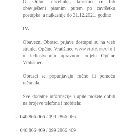
O Odluci načelnika, korisnici će biti
obaviješteni pisanim putem po završetku
postupka, a najkasnije do 31.12.2021. godine
IV.
Obavezni Obrasci prijave dostupni su na web
www.vratisinec.hr
stranici Općine Vratišinec
i
u Jedinstvenom upravnom odjelu Općine
Vratišinec.
Obrasci se popunjavaju ručno ili pomoću
računala.
Sve dodatne informacije i upite možete dobiti
na brojeve telefona i mobitela:
-
040 866-966 / 099 2866 966
-
040 866-469 / 099 2866 469