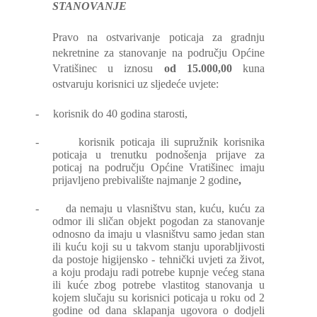
STANOVANJE
Pravo na ostvarivanje poticaja za gradnju
nekretnine za stanovanje na području Općine
Vratišinec u iznosu
od 15.000,00
kuna
ostvaruju korisnici uz sljedeće uvjete:
-
korisnik do 40 godina starosti,
-
korisnik poticaja ili supružnik korisnika
poticaja u trenutku podnošenja prijave za
poticaj na području Općine Vratišinec imaju
prijavljeno prebivalište najmanje 2 godine
,
-
da nemaju u vlasništvu stan, kuću, kuću za
odmor ili sličan objekt pogodan za stanovanje
odnosno da imaju u vlasništvu samo jedan stan
ili kuću koji su u takvom stanju uporabljivosti
da postoje higijensko - tehnički uvjeti za život,
a koju prodaju radi potrebe kupnje većeg stana
ili kuće zbog potrebe vlastitog stanovanja u
kojem slučaju su korisnici poticaja u roku od 2
godine od dana sklapanja ugovora o dodjeli