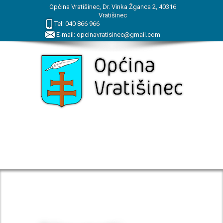
Općina Vratišinec, Dr. Vinka Žganca 2, 40316
Vratišinec
Tel:
040
866
966
E-mail:
opcinavratisinec@gmail.com