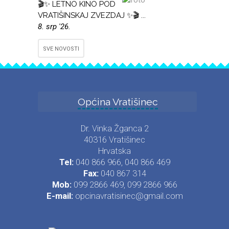
🎬✨ LETNO KINO POD
VRATIŠINSKAJ ZVEZDAJ ✨🎬 ...
8. srp '26.
SVE NOVOSTI
Općina Vratišinec
Dr. Vinka Žganca 2
40316 Vratišinec
Hrvatska
Tel:
040 866 966, 040 866 469
Fax:
040 867 314
Mob:
099 2866 469, 099 2866 966
E-mail:
opcinavratisinec@gmail.com