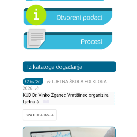
Iz kataloga događanja
🎶 LJETNA ŠKOLA FOLKLORA
12 lip '26.
2026. 🎶
KUD Dr. Vinko Žganec Vratišinec organizira
Ljetnu š
...
SVA DOGAĐANJA