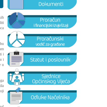
kih
iti
nca
ubu
sam
i i
u i
e u
oga
ila
oji
još