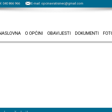
l:
040
866
966
E-mail:
opcinavratisinec@gmail.com
NASLOVNA
O OPĆINI
OBAVIJESTI
DOKUMENTI
FOT