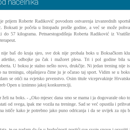
od načelnika
n je prijem Roberte Radiković povodom ostvarenja izvanrednih sports
. Boksati je počela u listopadu prošle godine, a već se može pohval
rki do 57 kilograma. Petnaestogodišnja Roberta Radiković iz Vratiši
terapeut.
a nije baš do kraja sjeo, sve dok nije probala boks u Boksačkom kl
atletike, odbojke pa čak i mažoret plesa. Tri i pol godine bila 
oberta.
U boksu je stalno nešto novo, drukčije. Ni jedan trening nije ist
a treningu, objašnjava čime ju je očarao taj sport. Vidim se u boks
adam se otići na svjetsko prvenstvo.
Osim titule viceprvakinje Hrvatsk
agreb Open u iznimno jakoj konkurenciji.
r želi na boks.
- „Oko mjesec dana smo se mama i ja dogovarale oko t
ustati od svega, ipak me vozila na treninge. Sad se već opustila i prihvat
 ističe kako je potrebno jako puno odricanja i da se uvijek za nju b
ata, te se nadam da će u budućnosti postići sve svoje snove i osvojiti 