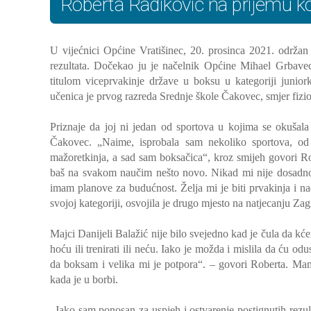
Roberta Radiković na prijemu k
U vijećnici Općine Vratišinec, 20. prosinca 2021. održa
rezultata. Dočekao ju je načelnik Općine Mihael Grbavec
titulom viceprvakinje države u boksu u kategoriji junio
učenica je prvog razreda Srednje škole Čakovec, smjer fizio
Priznaje da joj ni jedan od sportova u kojima se okušal
Čakovec. „Naime, isprobala sam nekoliko sportova, od 
mažoretkinja, a sad sam boksačica“, kroz smijeh govori R
baš na svakom naučim nešto novo. Nikad mi nije dosadno n
imam planove za budućnost. Želja mi je biti prvakinja i n
svojoj kategoriji, osvojila je drugo mjesto na natjecanju Z
Majci Danijeli Balažić nije bilo svejedno kad je čula da kće
hoću ili trenirati ili neću. Iako je možda i mislila da ću od
da boksam i velika mi je potpora“. – govori Roberta. Mama
kada je u borbi.
„Jako sam ponosan za uspjeh i ostvarenje postignutih rezult