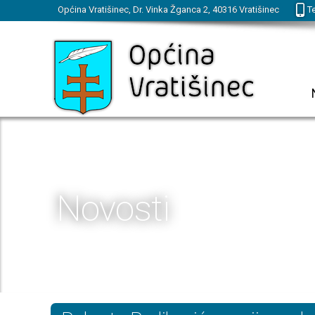
Općina Vratišinec, Dr. Vinka Žganca 2, 40316 Vratišinec
Te
Novosti