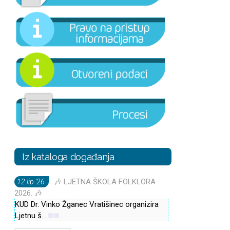
Iz kataloga događanja
🎶 LJETNA ŠKOLA FOLKLORA
12 lip '26.
2026. 🎶
KUD Dr. Vinko Žganec Vratišinec organizira
Ljetnu š
...