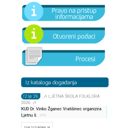
Iz kataloga događanja
🎶 LJETNA ŠKOLA FOLKLORA
12 lip '26.
2026. 🎶
KUD Dr. Vinko Žganec Vratišinec organizira
Ljetnu š
...
SVA DOGAĐANJA