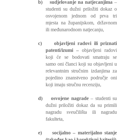
b)
sudjelovanje na natjecanjima
–
studenti su dužni priložiti dokaz o
osvojenom jednom od prva tri
mjesta na županijskom, državnom
ili međunarodnom natjecanju,
c)
objavljeni radovi ili priznati
patenti/izumi –
objavljeni radovi
koji će se bodovati smatraju se
samo oni članci koji su objavljeni u
relevantnim stručnim izdanjima za
pojedino znanstveno područje oni
koji imaju stručnu recenziju,
d)
osvojene nagrade
– studenti su
dužni priložiti dokaz da su primili
nagradu sveučilišta ili nagradu
fakulteta,
e)
socijalno – materijalno stanje
(također kao i korektivni kriterij)