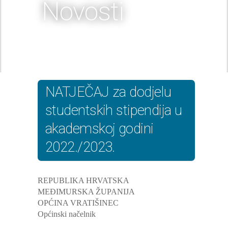
Novosti
NATJEČAJ za dodjelu
studentskih stipendija u
akademskoj godini
2022./2023.
REPUBLIKA HRVATSKA
MEĐIMURSKA ŽUPANIJA
OPĆINA VRATIŠINEC
Općinski načelnik