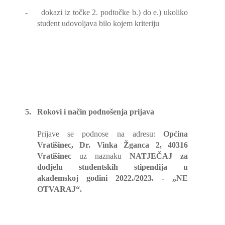
-
dokazi iz točke 2. podtočke b.) do e.) ukoliko
student udovoljava bilo kojem kriteriju
5.
Rokovi i način podnošenja prijava
Prijave se podnose na adresu:
Općina
Vratišinec, Dr. Vinka Žganca 2, 40316
Vratišinec
uz naznaku
NATJEČAJ za
dodjelu studentskih stipendija u
akademskoj godini 2022./2023. - „NE
OTVARAJ“.