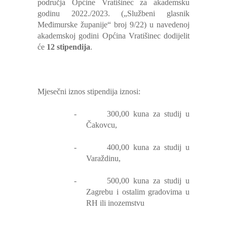
područja Općine Vratišinec za akademsku
godinu 2022./2023. („Službeni glasnik
Međimurske županije“ broj 9/22) u navedenoj
akademskoj godini Općina Vratišinec dodijelit
će
12 stipendija
.
Mjesečni iznos stipendija iznosi:
-
300,00 kuna za studij u
Čakovcu,
-
400,00 kuna za studij u
Varaždinu,
-
500,00 kuna za studij u
Zagrebu i ostalim gradovima u
RH ili inozemstvu