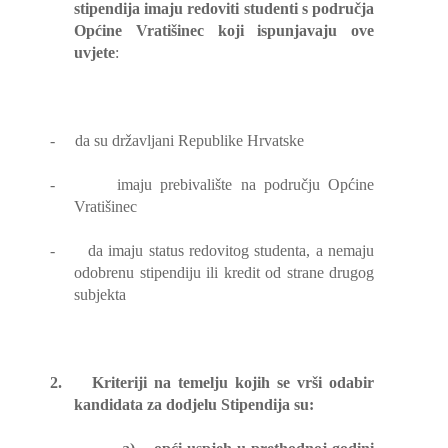
stipendija imaju redoviti studenti s područja
Općine Vratišinec koji ispunjavaju ove
uvjete
:
-
da su državljani Republike Hrvatske
-
imaju prebivalište na području Općine
Vratišinec
-
da imaju status redovitog studenta, a nemaju
odobrenu stipendiju ili kredit od strane drugog
subjekta
2.
Kriteriji na temelju kojih se vrši odabir
kandidata za dodjelu Stipendija su: