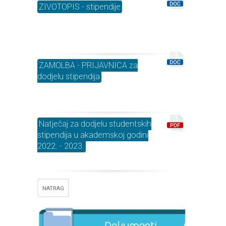
ZIVOTOPIS - stipendije
ZAMOLBA - PRIJAVNICA za
dodjelu stipendija
Natječaj za dodjelu studentskih
stipendija u akademskoj godini
2022. - 2023.
NATRAG