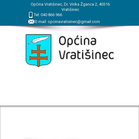
Općina Vratišinec, Dr. Vinka Žganca 2, 40316
Vratišinec
Tel:
040
866
966
E-mail:
opcinavratisinec@gmail.com