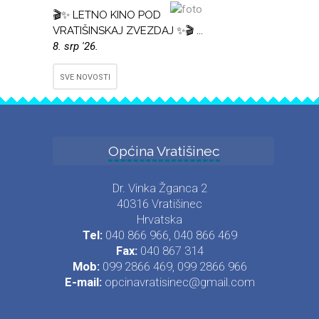
🎬✨ LETNO KINO POD
VRATIŠINSKAJ ZVEZDAJ ✨🎬 ...
8. srp '26.
SVE NOVOSTI
Općina Vratišinec
Dr. Vinka Žganca 2
40316 Vratišinec
Hrvatska
Tel:
040 866 966, 040 866 469
Fax:
040 867 314
Mob:
099 2866 469, 099 2866 966
E-mail:
opcinavratisinec@gmail.com