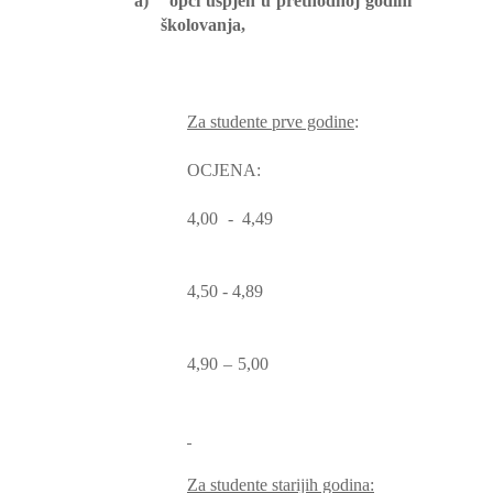
a)
opći uspjeh u prethodnoj godini
školovanja,
Za studente prve godine
:
OCJENA:
4,00 - 4,49
4,50 - 4,89
4,90 – 5,00
Za studente starijih godina: