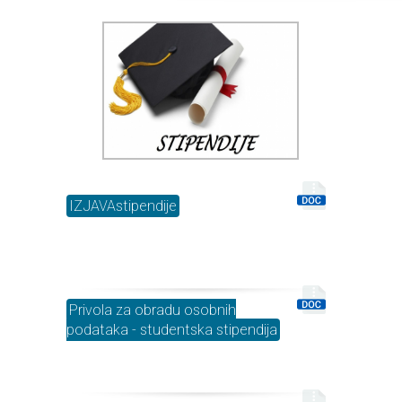
IZJAVAstipendije
Privola za obradu osobnih
podataka - studentska stipendija