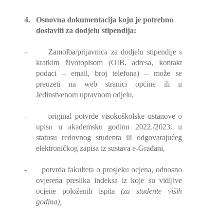
4.
Osnovna dokumentacija koju je potrebno
dostaviti za dodjelu stipendija:
-
Zamolba/prijavnica za dodjelu stipendije s
kratkim životopisom (OIB, adresa, kontakt
podaci – email, broj telefona) – može se
preuzeti na web stranici općine ili u
Jedinstvenom upravnom odjelu,
-
original potvrde visokoškolske ustanove o
upisu u akademsku godinu 2022./2023. u
statusu redovnog studenta ili odgovarajućeg
elektroničkog zapisa iz sustava e-Građani,
-
potvrda fakulteta o prosjeku ocjena, odnosno
ovjerena preslika indeksa iz koje su vidljive
ocjene položenih ispita
(za studente viših
godina),