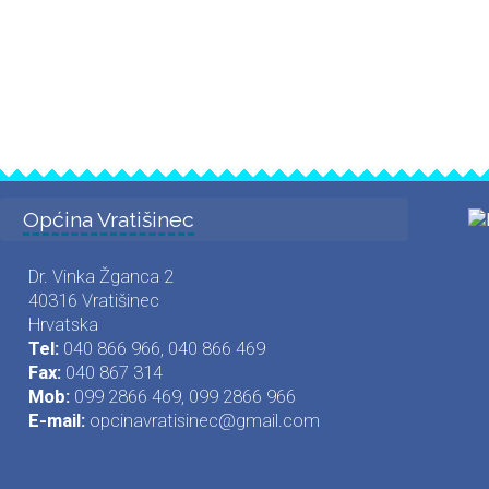
Općina Vratišinec
Dr. Vinka Žganca 2
40316 Vratišinec
Hrvatska
Tel:
040 866 966, 040 866 469
Fax:
040 867 314
Mob:
099 2866 469, 099 2866 966
E-mail:
opcinavratisinec@gmail.com