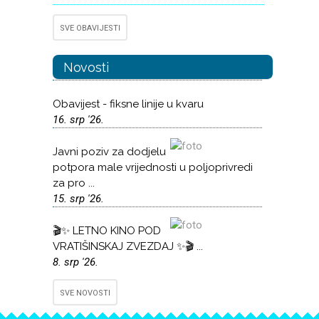
SVE OBAVIJESTI
Novosti
Obavijest - fiksne linije u kvaru
16. srp '26.
Javni poziv za dodjelu
potpora male vrijednosti u poljoprivredi
za pro ...
15. srp '26.
🎬✨ LETNO KINO POD
VRATIŠINSKAJ ZVEZDAJ ✨🎬 ...
8. srp '26.
SVE NOVOSTI