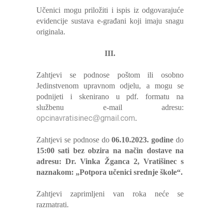
Učenici mogu priložiti i ispis iz odgovarajuće
evidencije sustava e-građani koji imaju snagu
originala.
III.
Zahtjevi se podnose poštom ili osobno
Jedinstvenom upravnom odjelu, a mogu se
podnijeti i skenirano u pdf. formatu na
službenu e-mail adresu:
opcinavratisinec
gmail.com
@
.
Zahtjevi se podnose do
06.10.2023. godine
do
15:00 sati bez obzira na način dostave na
adresu: Dr. Vinka Žganca 2, Vratišinec s
naznakom: „Potpora učenici srednje škole“.
Zahtjevi zaprimljeni van roka neće se
razmatrati.