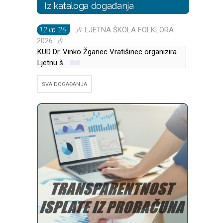
Iz kataloga događanja
🎶 LJETNA ŠKOLA FOLKLORA
12 lip '26.
2026. 🎶
KUD Dr. Vinko Žganec Vratišinec organizira
Ljetnu š
...
SVA DOGAĐANJA