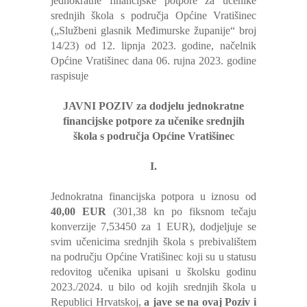
jednokratne financijske potpore za učenike
srednjih škola s područja Općine Vratišinec
(„Službeni glasnik Međimurske županije“ broj
14/23) od 12. lipnja 2023. godine, načelnik
Općine Vratišinec dana 06. rujna 2023. godine
raspisuje
JAVNI POZIV za dodjelu jednokratne
financijske potpore za učenike srednjih
škola s područja Općine Vratišinec
I.
Jednokratna financijska potpora u iznosu od
40,00 EUR
(301,38 kn po fiksnom tečaju
konverzije 7,53450 za 1 EUR), dodjeljuje se
svim učenicima srednjih škola s prebivalištem
na području Općine Vratišinec koji su u statusu
redovitog učenika upisani u školsku godinu
2023./2024. u bilo od kojih srednjih škola u
Republici Hrvatskoj,
a jave se na ovaj Poziv i