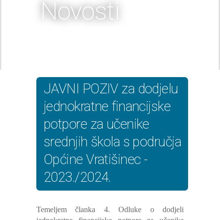
Novosti
JAVNI POZIV za dodjelu
jednokratne financijske
potpore za učenike
srednjih škola s područja
Općine Vratišinec -
2023./2024.
Temeljem članka 4. Odluke o dodjeli