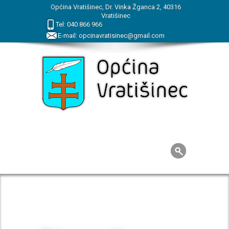
Općina Vratišinec, Dr. Vinka Žganca 2, 40316
Vratišinec
Tel:
040
866
966
E-mail:
opcinavratisinec@gmail.com