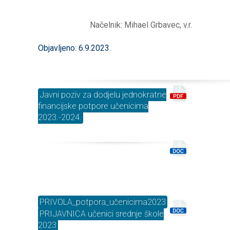
Načelnik: Mihael Grbavec, v.r.
Objavljeno: 6.9.2023.
Javni poziv za dodjelu jednokratne
financijske potpore učenicima
2023.-2024.
PRIVOLA_potpora_učenicima2023
PRIJAVNICA učenici srednje škole
2023