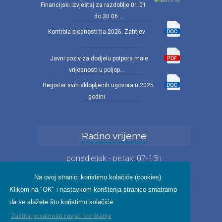
Financijski izvještaj za razdoblje 01.01.
do 30.06....
Kontrola plodnosti tla 2026. Zahtjev
Javni poziv za dodjelu potpora male
vrijednosti u poljop...
Registar svih sklopljenih ugovora u 2025.
godini
Radno vrijeme
ponedjeljak - petak: 07-15h
Na ovoj stranici koristimo kolačiće (cookies).
Iz fotogalerije
Klikom na "OK" i nastavkom korištenja stranice smatramo
da se slažete što koristimo kolačiće.
Zaštita privatnosti i uvjeti korištenja