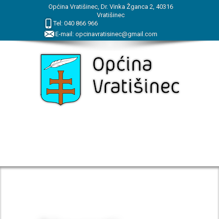
Općina Vratišinec, Dr. Vinka Žganca 2, 40316
Vratišinec
Tel:
040
866
966
E-mail:
opcinavratisinec@gmail.com