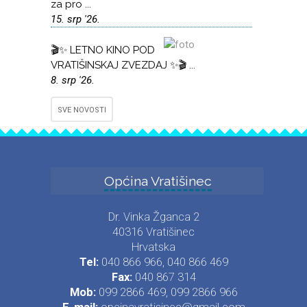
za pro ...
15. srp '26.
🎬✨ LETNO KINO POD
VRATIŠINSKAJ ZVEZDAJ ✨🎬 ...
8. srp '26.
SVE NOVOSTI
Općina Vratišinec
Dr. Vinka Žganca 2
40316 Vratišinec
Hrvatska
Tel:
040 866 966, 040 866 469
Fax:
040 867 314
Mob:
099 2866 469, 099 2866 966