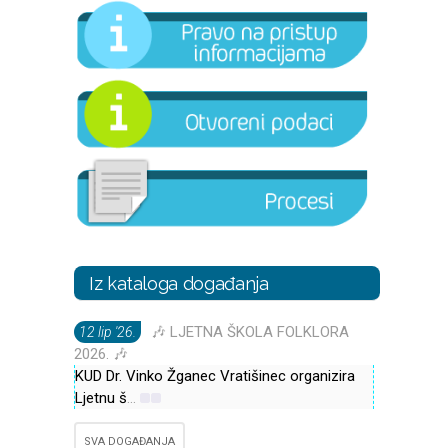
Iz kataloga događanja
🎶 LJETNA ŠKOLA FOLKLORA
12 lip '26.
2026. 🎶
KUD Dr. Vinko Žganec Vratišinec organizira
Ljetnu š
...
SVA DOGAĐANJA