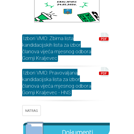
Izbori VMO: Zbirna lista
kandidacijskih lista za izbor
članova vijeća mjesnog odbora
Gornji Kraljevec
Izbori VMO: Pravovaljana
kandidacijska lista za izbor
članova vijeća mjesnog odbora
Gornji Kraljevec - HNS
NATRAG