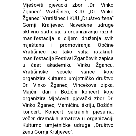
Mješoviti pjevački zbor „Dr. Vinko
Žganec“ Vratišinec, KUD „Dr. Vinko
Žganec“ Vratišinec i KUU „Društvo žena“
Gornji Kraljevec. Navedene udruge
aktivno sudjeluju u organiziranju raznih
manifestacija s ciljem druženja svih
mještana i promoviranja Općine
Vratišinec pa tako valja istaknuti
manifestacije Festival Žgančevih zapisa
u čast akademiku Vinku Žgancu,
Vratišinske vesele vurice koje
organizira Kulturno umjetničko društvo
Dr. Vinko Žganec, Vincekova zipka,
Majčin dan i Božićni koncert koje
organizira Mješoviti pjevački zbor Dr.
Vinko Žganec, Mamičinu škriju, Božićni
koncert, Koncert sakralnih pjesama,
večer dramskih amatera u organizaciji
Kulturno umjetničke udruge „Društvo
žena Gornji Kraljevec“.