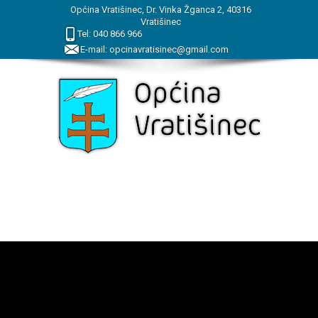
Općina Vratišinec, Dr. Vinka Žganca 2, 40316
Vratišinec
Tel:
040
866
966
E-mail:
opcinavratisinec@gmail.com