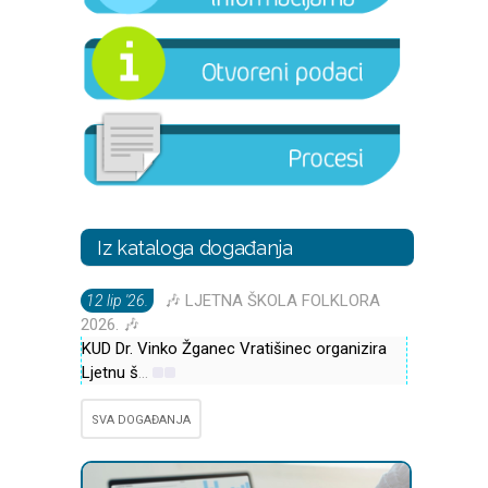
Iz kataloga događanja
🎶 LJETNA ŠKOLA FOLKLORA
12 lip '26.
2026. 🎶
KUD Dr. Vinko Žganec Vratišinec organizira
Ljetnu š
...
SVA DOGAĐANJA