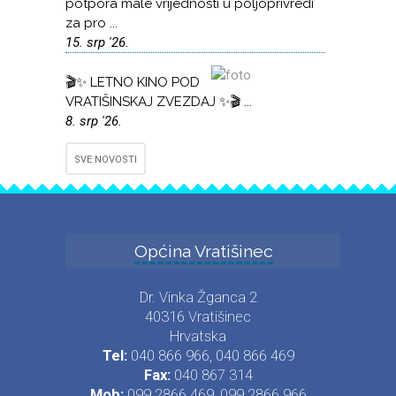
potpora male vrijednosti u poljoprivredi
za pro ...
15. srp '26.
🎬✨ LETNO KINO POD
VRATIŠINSKAJ ZVEZDAJ ✨🎬 ...
8. srp '26.
SVE NOVOSTI
Općina Vratišinec
Dr. Vinka Žganca 2
40316 Vratišinec
Hrvatska
Tel:
040 866 966, 040 866 469
Fax:
040 867 314
Mob:
099 2866 469, 099 2866 966