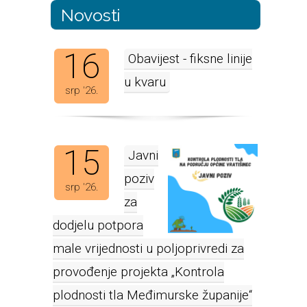
Novosti
16
Obavijest - fiksne linije
u kvaru
srp '26.
15
Javni
poziv
srp '26.
za
dodjelu potpora
male vrijednosti u poljoprivredi za
provođenje projekta „Kontrola
plodnosti tla Međimurske županije“