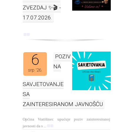
ZVEZDAJ ✨🎬 -
17.07.2026.
6
POZIV
NA
srp '26.
SAVJETOVANJE
SA
ZAINTERESIRANOM JAVNOŠĆU
Općina Vratišinec upućuje poziv zainteresiranoj
javnosti da s ...