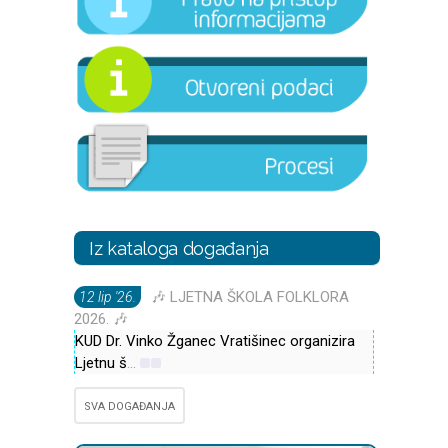
Iz kataloga događanja
🎶 LJETNA ŠKOLA FOLKLORA
12 lip '26.
2026. 🎶
KUD Dr. Vinko Žganec Vratišinec organizira
Ljetnu š
...
SVA DOGAĐANJA