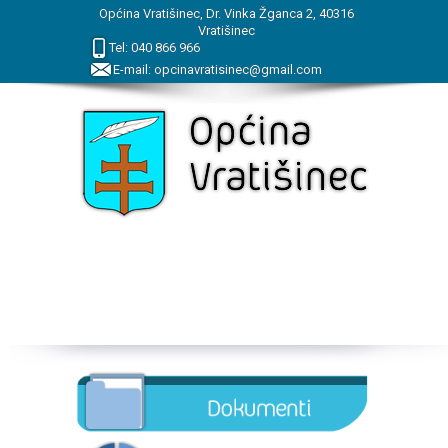
Općina Vratišinec, Dr. Vinka Žganca 2, 40316
Vratišinec
Tel:
040
866
966
E-mail:
opcinavratisinec@gmail.com