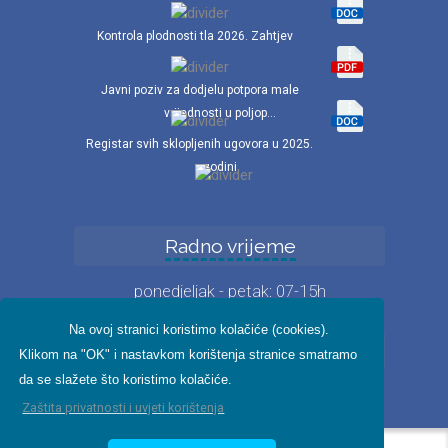
Kontrola plodnosti tla 2026. Zahtjev
Javni poziv za dodjelu potpora male
vrijednosti u poljop...
Registar svih sklopljenih ugovora u 2025.
godini
Radno vrijeme
ponedjeljak - petak: 07-15h
Na ovoj stranici koristimo kolačiće (cookies).
Iz fotogalerije
Klikom na "OK" i nastavkom korištenja stranice smatramo
da se slažete što koristimo kolačiće.
Zaštita privatnosti i uvjeti korištenja